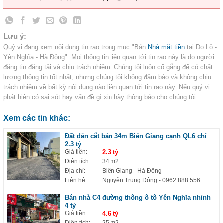
Lưu ý:
Quý vị đang xem nội dung tin rao trong mục "Bán
Nhà mặt tiền
tại Do Lộ -
Yên Nghĩa - Hà Đông". Mọi thông tin liên quan tới tin rao này là do người
đăng tin đăng tải và chịu trách nhiệm. Chúng tôi luôn cố gắng để có chất
lượng thông tin tốt nhất, nhưng chúng tôi không đảm bảo và không chịu
trách nhiệm về bất kỳ nội dung nào liên quan tới tin rao này. Nếu quý vị
phát hiện có sai sót hay vấn đề gì xin hãy thông báo cho chúng tôi.
Xem các tin khác:
Đất dân cắt bán 34m Biên Giang cạnh QL6 chỉ
2.3 tỷ
Giá tiền:
2.3 tỷ
Diện tích:
34 m2
Địa chỉ:
Biên Giang - Hà Đông
Liên hệ:
Nguyễn Trung Đông
- 0962.888.556
Bán nhà C4 đường thông ô tô Yên Nghĩa nhỉnh
4 tỷ
Giá tiền:
4.6 tỷ
Diện tích:
25 m2