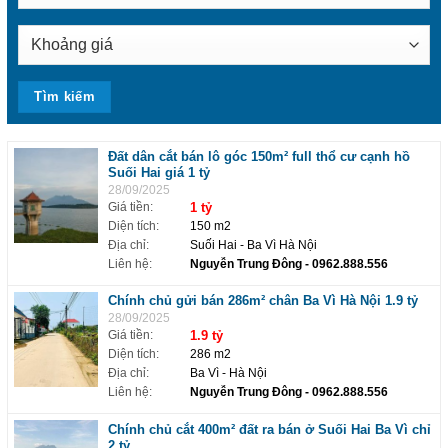
Đất dân cắt bán lô góc 150m² full thổ cư cạnh hồ
Suối Hai giá 1 tỷ
28/09/2025
Giá tiền:
1 tỷ
Diện tích:
150 m2
Địa chỉ:
Suối Hai - Ba Vì Hà Nội
Liên hệ:
Nguyễn Trung Đông
- 0962.888.556
Chính chủ gửi bán 286m² chân Ba Vì Hà Nội 1.9 tỷ
28/09/2025
Giá tiền:
1.9 tỷ
Diện tích:
286 m2
Địa chỉ:
Ba Vì - Hà Nội
Liên hệ:
Nguyễn Trung Đông
- 0962.888.556
Chính chủ cắt 400m² đất ra bán ở Suối Hai Ba Vì chỉ
2 tỷ