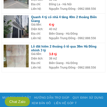
Địa chỉ:
Đông La - Hà Nội
Liên hệ:
Nguyễn Trung Đông
- 0962.888.556
Quanh 4 tỷ có nhà 4 tầng 40m 2 thoáng Biên
Giang
Giá tiền:
4 tỷ
Diện tích:
40 m2
Địa chỉ:
Biên Giang - Hà Đông
Liên hệ:
Nguyễn Trung Đông
- 0962.888.556
Lô đất hiếm 2 thoáng ô tô qua 38m Hà Đông
nhỉnh 3 tỷ
Giá tiền:
3.8 tỷ
Diện tích:
38 m2
Địa chỉ:
Biên Giang - Hà Đông
Liên hệ:
Nguyễn Trung Đông
- 0962.888.556
MUA BÁN NHÀ ĐẤT
HƯỚNG DẪN TRỢ GIÚP
QUY ĐỊNH SỬ DỤNG
Chat Zalo
XEM BẢN ĐỒ
LIÊN HỆ GÓP Ý