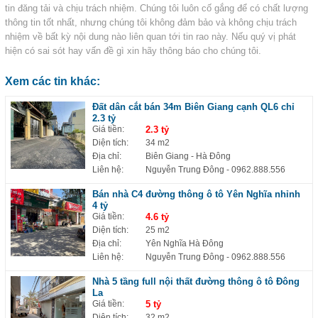
tin đăng tải và chịu trách nhiệm. Chúng tôi luôn cố gắng để có chất lượng
thông tin tốt nhất, nhưng chúng tôi không đảm bảo và không chịu trách
nhiệm về bất kỳ nội dung nào liên quan tới tin rao này. Nếu quý vị phát
hiện có sai sót hay vấn đề gì xin hãy thông báo cho chúng tôi.
Xem các tin khác:
Đất dân cắt bán 34m Biên Giang cạnh QL6 chỉ
2.3 tỷ
Giá tiền:
2.3 tỷ
Diện tích:
34 m2
Địa chỉ:
Biên Giang - Hà Đông
Liên hệ:
Nguyễn Trung Đông
- 0962.888.556
Bán nhà C4 đường thông ô tô Yên Nghĩa nhỉnh
4 tỷ
Giá tiền:
4.6 tỷ
Diện tích:
25 m2
Địa chỉ:
Yên Nghĩa Hà Đông
Liên hệ:
Nguyễn Trung Đông
- 0962.888.556
Nhà 5 tầng full nội thất đường thông ô tô Đông
La
Giá tiền:
5 tỷ
Diện tích:
32 m2