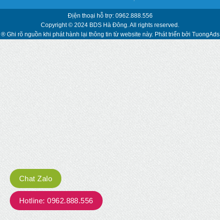
Địện thoại hỗ trợ: 0962.888.556
Copyright © 2024 BDS Hà Đông. All rights reserved.
® Ghi rõ nguồn khi phát hành lại thông tin từ website này. Phát triển bởi
TuongAds
Chat Zalo
Hotline: 0962.888.556