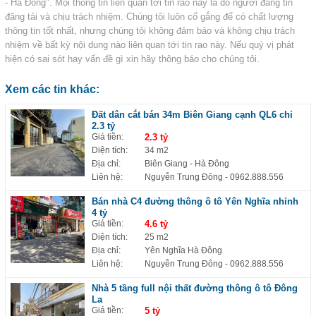
- Hà Đông". Mọi thông tin liên quan tới tin rao này là do người đăng tin
đăng tải và chịu trách nhiệm. Chúng tôi luôn cố gắng để có chất lượng
thông tin tốt nhất, nhưng chúng tôi không đảm bảo và không chịu trách
nhiệm về bất kỳ nội dung nào liên quan tới tin rao này. Nếu quý vị phát
hiện có sai sót hay vấn đề gì xin hãy thông báo cho chúng tôi.
Xem các tin khác:
Đất dân cắt bán 34m Biên Giang cạnh QL6 chỉ
2.3 tỷ
Giá tiền:
2.3 tỷ
Diện tích:
34 m2
Địa chỉ:
Biên Giang - Hà Đông
Liên hệ:
Nguyễn Trung Đông
- 0962.888.556
Bán nhà C4 đường thông ô tô Yên Nghĩa nhỉnh
4 tỷ
Giá tiền:
4.6 tỷ
Diện tích:
25 m2
Địa chỉ:
Yên Nghĩa Hà Đông
Liên hệ:
Nguyễn Trung Đông
- 0962.888.556
Nhà 5 tầng full nội thất đường thông ô tô Đông
La
Giá tiền:
5 tỷ