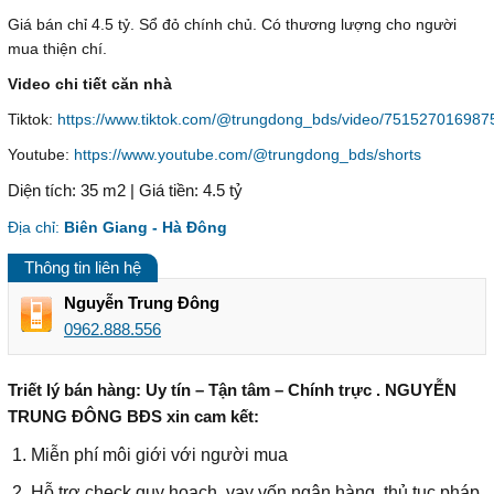
Giá bán chỉ 4.5 tỷ. Sổ đỏ chính chủ. Có thương lượng cho người
mua thiện chí.
Video chi tiết căn nhà
Tiktok:
https://www.tiktok.com/@trungdong_bds/video/75152701698
Youtube:
https://www.youtube.com/@trungdong_bds/shorts
Diện tích: 35 m2 | Giá tiền: 4.5 tỷ
Địa chỉ:
Biên Giang - Hà Đông
Thông tin liên hệ
Nguyễn Trung Đông
0962.888.556
Triết lý bán hàng: Uy tín – Tận tâm – Chính trực . NGUYỄN
TRUNG ĐÔNG BĐS xin cam kết:
Miễn phí môi giới với người mua
Hỗ trợ check quy hoạch, vay vốn ngân hàng, thủ tục pháp