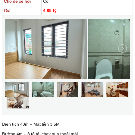
Chỗ để xe hơi
Có
Giá
4.85 tỷ
Diện tích 40m – Mặt tiền 3.5M
Đường 4m – ô tô tải chạy qua thoải mái