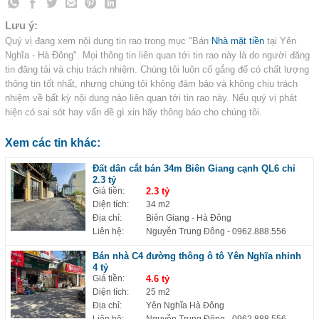
Lưu ý:
Quý vị đang xem nội dung tin rao trong mục "Bán
Nhà mặt tiền
tại Yên
Nghĩa - Hà Đông". Mọi thông tin liên quan tới tin rao này là do người đăng
tin đăng tải và chịu trách nhiệm. Chúng tôi luôn cố gắng để có chất lượng
thông tin tốt nhất, nhưng chúng tôi không đảm bảo và không chịu trách
nhiệm về bất kỳ nội dung nào liên quan tới tin rao này. Nếu quý vị phát
hiện có sai sót hay vấn đề gì xin hãy thông báo cho chúng tôi.
Xem các tin khác:
Đất dân cắt bán 34m Biên Giang cạnh QL6 chỉ
2.3 tỷ
Giá tiền:
2.3 tỷ
Diện tích:
34 m2
Địa chỉ:
Biên Giang - Hà Đông
Liên hệ:
Nguyễn Trung Đông
- 0962.888.556
Bán nhà C4 đường thông ô tô Yên Nghĩa nhỉnh
4 tỷ
Giá tiền:
4.6 tỷ
Diện tích:
25 m2
Địa chỉ:
Yên Nghĩa Hà Đông
Liên hệ:
Nguyễn Trung Đông
- 0962.888.556