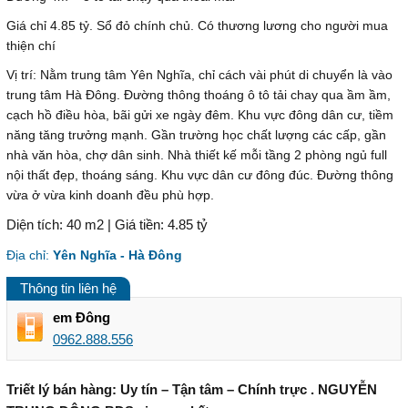
Giá chỉ 4.85 tỷ. Sổ đỏ chính chủ. Có thương lương cho người mua
thiện chí
Vị trí: Nằm trung tâm Yên Nghĩa, chỉ cách vài phút di chuyển là vào
trung tâm Hà Đông. Đường thông thoáng ô tô tải chay qua ầm ầm,
cạch hồ điều hòa, bãi gửi xe ngày đêm. Khu vực đông dân cư, tiềm
năng tăng trưởng mạnh. Gần trường học chất lượng các cấp, gần
nhà văn hòa, chợ dân sinh. Nhà thiết kế mỗi tầng 2 phòng ngủ full
nội thất đẹp, thoáng sáng. Khu vực dân cư đông đúc. Đường thông
vừa ở vừa kinh doanh đều phù hợp.
Diện tích: 40 m2 | Giá tiền: 4.85 tỷ
Địa chỉ:
Yên Nghĩa - Hà Đông
Thông tin liên hệ
em Đông
0962.888.556
Triết lý bán hàng: Uy tín – Tận tâm – Chính trực . NGUYỄN