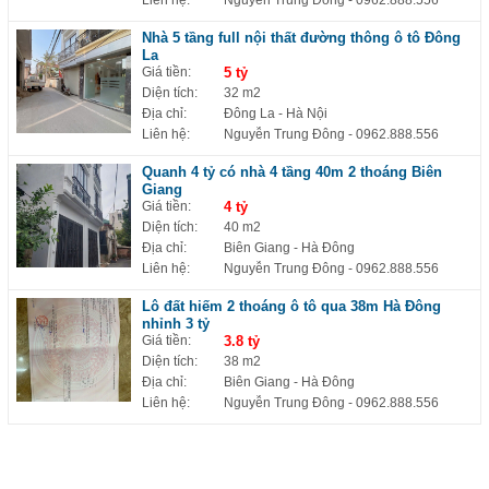
Nhà 5 tầng full nội thất đường thông ô tô Đông
La
Giá tiền:
5 tỷ
Diện tích:
32 m2
Địa chỉ:
Đông La - Hà Nội
Liên hệ:
Nguyễn Trung Đông
- 0962.888.556
Quanh 4 tỷ có nhà 4 tầng 40m 2 thoáng Biên
Giang
Giá tiền:
4 tỷ
Diện tích:
40 m2
Địa chỉ:
Biên Giang - Hà Đông
Liên hệ:
Nguyễn Trung Đông
- 0962.888.556
Lô đất hiếm 2 thoáng ô tô qua 38m Hà Đông
nhỉnh 3 tỷ
Giá tiền:
3.8 tỷ
Diện tích:
38 m2
Địa chỉ:
Biên Giang - Hà Đông
Liên hệ:
Nguyễn Trung Đông
- 0962.888.556