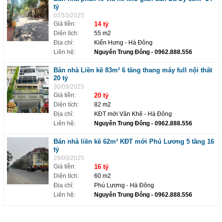
tỷ
02/10/2025
Giá tiền:
14 tỷ
Diện tích:
55 m2
Địa chỉ:
Kiến Hưng - Hà Đông
Liên hệ:
Nguyễn Trung Đông
- 0962.888.556
Bán nhà Liền kề 83m² 6 tầng thang máy full nội thất
20 tỷ
30/09/2025
Giá tiền:
20 tỷ
Diện tích:
82 m2
Địa chỉ:
KĐT mới Văn Khê - Hà Đông
Liên hệ:
Nguyễn Trung Đông
- 0962.888.556
Bán nhà liền kề 62m² KĐT mới Phú Lương 5 tầng 16
tỷ
29/09/2025
Giá tiền:
16 tỷ
Diện tích:
60 m2
Địa chỉ:
Phú Lương - Hà Đông
Liên hệ:
Nguyễn Trung Đông
- 0962.888.556