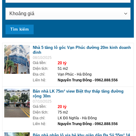
Nhà 5 tầng lô góc Vạn Phúc đường 20m kinh doanh
đỉnh
08/10/2025
Giá tiền:
20 tỷ
Diện tích:
51 m2
Địa chỉ:
Vạn Phúc - Hà Đông
Liên hệ:
Nguyễn Trung Đông
- 0962.888.556
Bán nhà LK 75m² view Biệt thự thấp tầng đường
rộng 30m
07/10/2025
Giá tiền:
20 tỷ
Diện tích:
75 m2
Địa chỉ:
LK Đô Nghĩa - Hà Đông
Liên hệ:
Nguyễn Trung Đông
- 0962.888.556
Bán nhà phân lô vỉa hè khu giãn dân Đa Sỹ 55m² 14