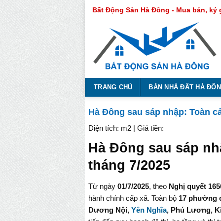
Bỏ
Bất Động Sản Hà Đông - Mua bán, ký 
qua
nội
dung
TRANG CHỦ
BÁN NHÀ ĐẤT HÀ ĐÔ
Hà Đông sau sáp nhập: Toàn c
Diện tích: m2 | Giá tiền:
Hà Đông sau sáp nh
tháng 7/2025
Từ ngày
01/7/2025
, theo
Nghị quyết 1
hành chính cấp xã. Toàn bộ
17 phường 
Dương Nội,
Yên Nghĩa
, Phú Lương, 