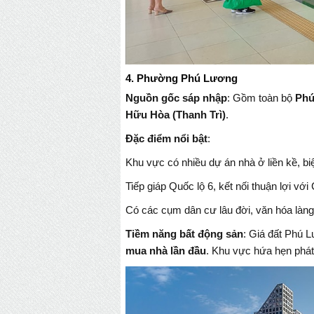
4. Phường Phú Lương
Nguồn gốc sáp nhập
: Gồm toàn bộ
Phú
Hữu Hòa (Thanh Trì)
.
Đặc điểm nổi bật
:
Khu vực có nhiều dự án nhà ở liền kề, bi
Tiếp giáp Quốc lộ 6, kết nối thuận lợi v
Có các cụm dân cư lâu đời, văn hóa làng
Tiềm năng bất động sản
: Giá đất Phú 
mua nhà lần đầu
. Khu vực hứa hẹn phát