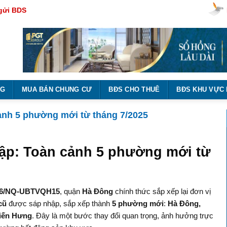
gửi BDS
NG
MUA BÁN CHUNG CƯ
BĐS CHO THUÊ
BĐS KHU VỰC
ảnh 5 phường mới từ tháng 7/2025
ập: Toàn cảnh 5 phường mới từ
656/NQ-UBTVQH15
, quận
Hà Đông
chính thức sắp xếp lại đơn vị
cũ
được sáp nhập, sắp xếp thành
5 phường mới
:
Hà Đông,
Kiến Hưng
. Đây là một bước thay đổi quan trọng, ảnh hưởng trực