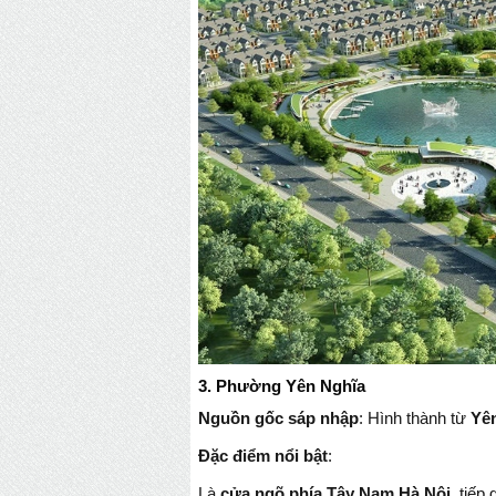
3. Phường Yên Nghĩa
Nguồn gốc sáp nhập
: Hình thành từ
Yên
Đặc điểm nổi bật
:
Là
cửa ngõ phía Tây Nam Hà Nội
, tiếp