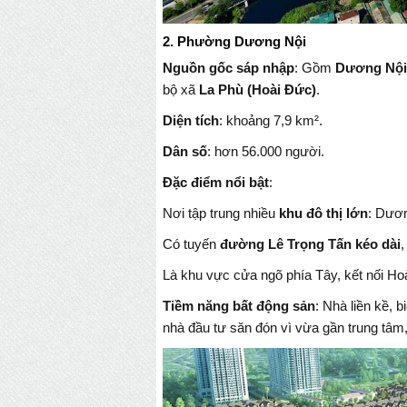
2. Phường Dương Nội
Nguồn gốc sáp nhập
: Gồm
Dương Nội 
bộ xã
La Phù (Hoài Đức)
.
Diện tích
: khoảng 7,9 km².
Dân số
: hơn 56.000 người.
Đặc điểm nổi bật
:
Nơi tập trung nhiều
khu đô thị lớn
: Dươ
Có tuyến
đường Lê Trọng Tấn kéo dài
,
Là khu vực cửa ngõ phía Tây, kết nối H
Tiềm năng bất động sản
: Nhà liền kề, 
nhà đầu tư săn đón vì vừa gần trung tâm,