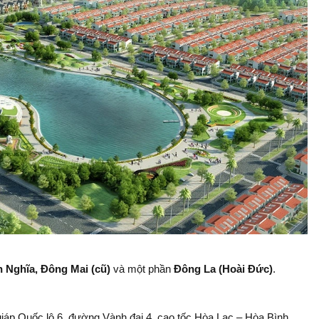
 Nghĩa, Đông Mai (cũ)
và một phần
Đông La (Hoài Đức)
.
 giáp Quốc lộ 6, đường Vành đai 4, cao tốc Hòa Lạc – Hòa Bình.