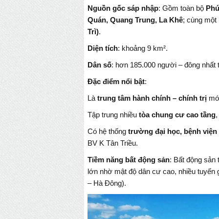
Nguồn gốc sáp nhập
: Gồm toàn bộ
Phú
Quán, Quang Trung, La Khê
; cùng một
Trì)
.
Diện tích
: khoảng 9 km².
Dân số
: hơn 185.000 người – đông nhất 
Đặc điểm nổi bật
:
Là
trung tâm hành chính – chính trị
mới
Tập trung nhiều
tòa chung cư cao tầng
,
Có hệ thống
trường đại học, bệnh viện
BV K Tân Triều.
Tiềm năng bất động sản
: Bất động sản
lớn nhờ mật độ dân cư cao, nhiều tuyến 
– Hà Đông).