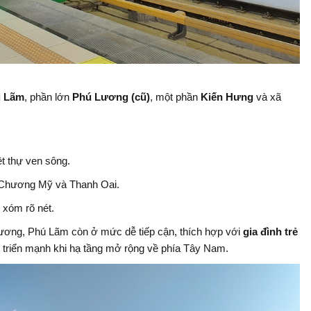
 Lãm
, phần lớn
Phú Lương (cũ)
, một phần
Kiến Hưng
và xã
ệt thự ven sông.
ới Chương Mỹ và Thanh Oai.
 xóm rõ nét.
Lương, Phú Lãm còn ở mức dễ tiếp cận, thích hợp với
gia đình trẻ
 triển mạnh khi hạ tầng mở rộng về phía Tây Nam.