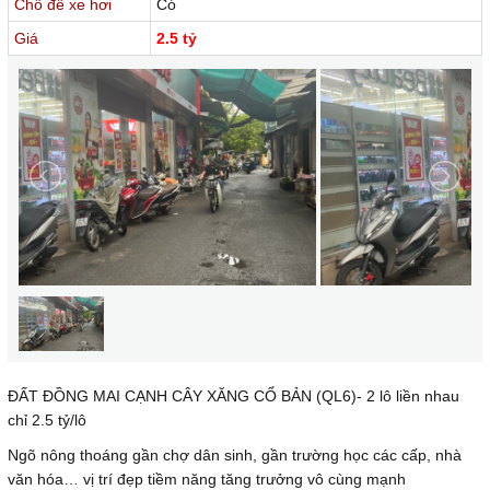
Chỗ để xe hơi
Có
Giá
2.5 tỷ
ĐẤT ĐỒNG MAI CẠNH CÂY XĂNG CỔ BẢN (QL6)- 2 lô liền nhau
chỉ 2.5 tỷ/lô
Ngõ nông thoáng gần chợ dân sinh, gần trường học các cấp, nhà
văn hóa… vị trí đẹp tiềm năng tăng trưởng vô cùng mạnh