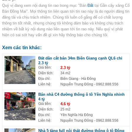
Quý vị đang xem nội dung tin rao trong mục "Bán
Đất
tại Gần cây xăng Cổ
Bản Đồng Mai". Mọi thông tin liên quan tới tin rao này là do người đăng tin
đăng tải và chịu trách nhiệm. Chúng tôi luôn cố gắng để có chất lượng
thông tin tốt nhất, nhưng chúng tôi không đảm bảo và không chịu trách
nhiệm về bất kỳ nội dung nào liên quan tới tin rao này. Nếu quý vị phát
hiện có sai sót hay vấn đề gì xin hãy thông báo cho chúng tôi.
Xem các tin khác:
Đất dân cắt bán 34m Biên Giang cạnh QL6 chỉ
2.3 tỷ
Giá tiền:
2.3 tỷ
Diện tích:
34 m2
Địa chỉ:
Biên Giang - Hà Đông
Liên hệ:
Nguyễn Trung Đông
- 0962.888.556
Bán nhà C4 đường thông ô tô Yên Nghĩa nhỉnh
4 tỷ
Giá tiền:
4.6 tỷ
Diện tích:
25 m2
Địa chỉ:
Yên Nghĩa Hà Đông
Liên hệ:
Nguyễn Trung Đông
- 0962.888.556
Nhà 5 tầng full nội thất đường thông ô tô Đông