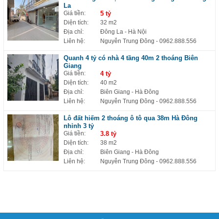
La
Giá tiền:
5 tỷ
Diện tích:
32 m2
Địa chỉ:
Đông La - Hà Nội
Liên hệ:
Nguyễn Trung Đông
- 0962.888.556
Quanh 4 tỷ có nhà 4 tầng 40m 2 thoáng Biên
Giang
Giá tiền:
4 tỷ
Diện tích:
40 m2
Địa chỉ:
Biên Giang - Hà Đông
Liên hệ:
Nguyễn Trung Đông
- 0962.888.556
Lô đất hiếm 2 thoáng ô tô qua 38m Hà Đông
nhỉnh 3 tỷ
Giá tiền:
3.8 tỷ
Diện tích:
38 m2
Địa chỉ:
Biên Giang - Hà Đông
Liên hệ:
Nguyễn Trung Đông
- 0962.888.556