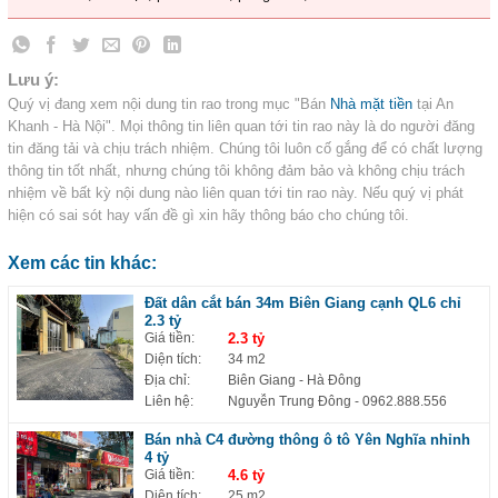
Lưu ý:
Quý vị đang xem nội dung tin rao trong mục "Bán
Nhà mặt tiền
tại An
Khanh - Hà Nội". Mọi thông tin liên quan tới tin rao này là do người đăng
tin đăng tải và chịu trách nhiệm. Chúng tôi luôn cố gắng để có chất lượng
thông tin tốt nhất, nhưng chúng tôi không đảm bảo và không chịu trách
nhiệm về bất kỳ nội dung nào liên quan tới tin rao này. Nếu quý vị phát
hiện có sai sót hay vấn đề gì xin hãy thông báo cho chúng tôi.
Xem các tin khác:
Đất dân cắt bán 34m Biên Giang cạnh QL6 chỉ
2.3 tỷ
Giá tiền:
2.3 tỷ
Diện tích:
34 m2
Địa chỉ:
Biên Giang - Hà Đông
Liên hệ:
Nguyễn Trung Đông
- 0962.888.556
Bán nhà C4 đường thông ô tô Yên Nghĩa nhỉnh
4 tỷ
Giá tiền:
4.6 tỷ
Diện tích:
25 m2