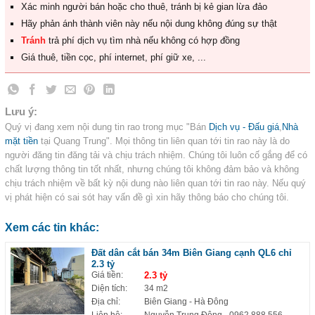
Xác minh người bán hoặc cho thuê, tránh bị kẻ gian lừa đảo
Hãy phản ánh thành viên này nếu nội dung không đúng sự thật
Tránh
trả phí dịch vụ tìm nhà nếu không có hợp đồng
Giá thuê, tiền cọc, phí internet, phí giữ xe, ...
Lưu ý:
Quý vị đang xem nội dung tin rao trong mục "Bán
Dịch vụ - Đấu giá
,
Nhà
mặt tiền
tại Quang Trung". Mọi thông tin liên quan tới tin rao này là do
người đăng tin đăng tải và chịu trách nhiệm. Chúng tôi luôn cố gắng để có
chất lượng thông tin tốt nhất, nhưng chúng tôi không đảm bảo và không
chịu trách nhiệm về bất kỳ nội dung nào liên quan tới tin rao này. Nếu quý
vị phát hiện có sai sót hay vấn đề gì xin hãy thông báo cho chúng tôi.
Xem các tin khác:
Đất dân cắt bán 34m Biên Giang cạnh QL6 chỉ
2.3 tỷ
Giá tiền:
2.3 tỷ
Diện tích:
34 m2
Địa chỉ:
Biên Giang - Hà Đông