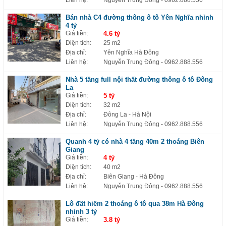
Liên hệ:
Nguyễn Trung Đông
- 0962.888.556
Bán nhà C4 đường thông ô tô Yên Nghĩa nhỉnh
4 tỷ
Giá tiền:
4.6 tỷ
Diện tích:
25 m2
Địa chỉ:
Yên Nghĩa Hà Đông
Liên hệ:
Nguyễn Trung Đông
- 0962.888.556
Nhà 5 tầng full nội thất đường thông ô tô Đông
La
Giá tiền:
5 tỷ
Diện tích:
32 m2
Địa chỉ:
Đông La - Hà Nội
Liên hệ:
Nguyễn Trung Đông
- 0962.888.556
Quanh 4 tỷ có nhà 4 tầng 40m 2 thoáng Biên
Giang
Giá tiền:
4 tỷ
Diện tích:
40 m2
Địa chỉ:
Biên Giang - Hà Đông
Liên hệ:
Nguyễn Trung Đông
- 0962.888.556
Lô đất hiếm 2 thoáng ô tô qua 38m Hà Đông
nhỉnh 3 tỷ
Giá tiền:
3.8 tỷ